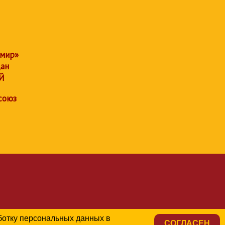
 мир»
дан
Й
союз
аботку персональных данных в
СОГЛАСЕН