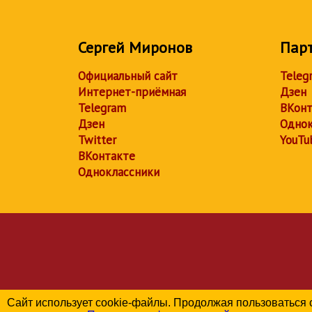
Сергей Миронов
Пар
Официальный сайт
Teleg
Интернет-приёмная
Дзен
Telegram
ВКонт
Дзен
Однок
Twitter
YouTu
ВКонтакте
Одноклассники
Сайт использует cookie-файлы. Продолжая пользоваться 