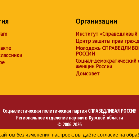
тия
Организации
ram
Институт «Справедливый
Центр защиты прав граж
акте
Молодежь СПРАВЕДЛИВО
РОССИИ
лассники
Социал-демократический 
be
женщин России
Домсовет
Социалистическая политическая партия
СПРАВЕДЛИВАЯ РОССИЯ
Региональное отделение партии в Курской области
© 2006-2026
Политика в отношении обработки персональных данных
сайтом без изменения настроек, вы даёте согласие на обр