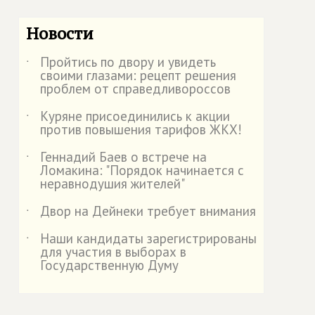
Новости
Пройтись по двору и увидеть
˙
своими глазами: рецепт решения
проблем от справедливороссов
Куряне присоединились к акции
˙
против повышения тарифов ЖКХ!
Геннадий Баев о встрече на
˙
Ломакина: "Порядок начинается с
неравнодушия жителей"
Двор на Дейнеки требует внимания
˙
Наши кандидаты зарегистрированы
˙
для участия в выборах в
Государственную Думу