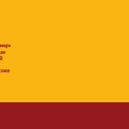
 мир»
дан
Й
союз