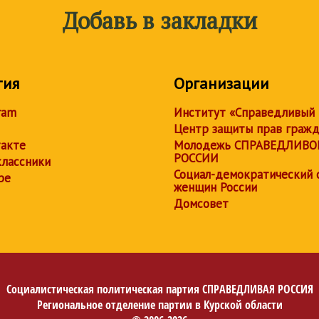
Добавь в закладки
тия
Организации
ram
Институт «Справедливый
Центр защиты прав граж
акте
Молодежь СПРАВЕДЛИВО
РОССИИ
лассники
Социал-демократический 
be
женщин России
Домсовет
Социалистическая политическая партия
СПРАВЕДЛИВАЯ РОССИЯ
Региональное отделение партии в Курской области